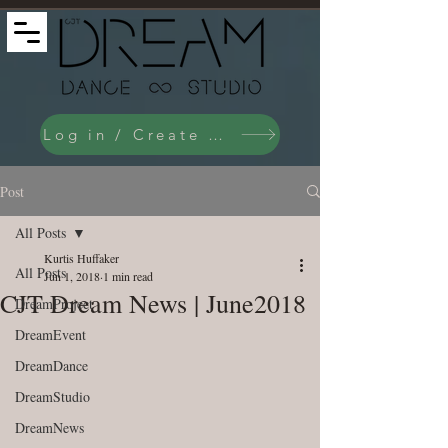
Log in / Create an Account
Post
All Posts
Kurtis Huffaker
All Posts
Jun 1, 2018
1 min read
CJT Dream News | June2018
DreamProject
DreamEvent
DreamDance
DreamStudio
DreamNews