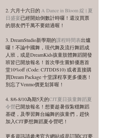
2. 六月十六日的 
A Dance in Bloom 綻 | 夏
日盛宴
已經開始倒數計時囉！還沒買票
的朋友們千萬不要錯過喔！
3. DreamStudio新學期的
課程時間表
出爐
囉！不論中國舞，現代舞及流行舞蹈成
人班，或是DreamKids孩童肢體舞蹈開發
班皆已開放報名！首次學生嘗鮮優惠首
堂10%off (Code: CJTDDS10) 或者直接購
買Dream Package 十堂課程享更多優惠！ 
別忘了Venmo價更划算喔！
4. 8/6-8/10為期5天的
CJT夏日孩童舞蹈夏
令營
已開放報名！想要趁暑假紮穩舞蹈
基礎，及學習舞台編舞的孩童們，趕快
加入CJT夢想舞蹈夏令營吧！
更多資訊請參考官方網站或是訂閱CJT夢