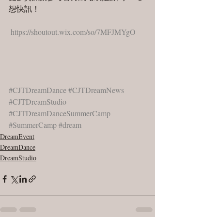
想快訊！
 https://shoutout.wix.com/so/7MFJMYgO
#CJTDreamDance
#CJTDreamNews
#CJTDreamStudio
#CJTDreamDanceSummerCamp
#SummerCamp
#dream
DreamEvent
DreamDance
DreamStudio