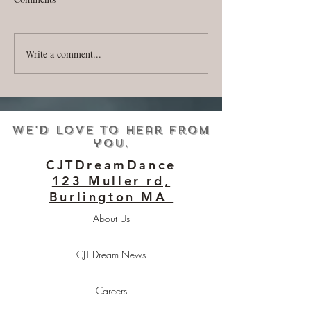
~Summer Camp is Coming~
Write a comment...
CJT Dream News |
2018
We'd love to hear from
you.
CJTDreamDance
123 Muller rd,
Burlington MA
About Us
CJT Dream News
Careers